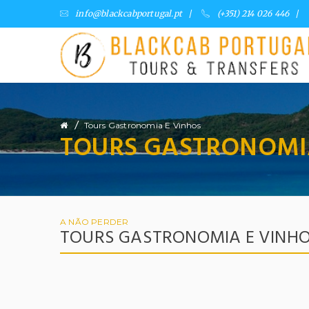
info@blackcabportugal.pt
/
(+351) 214 026 446
/
/
Tours Gastronomia E Vinhos
TOURS GASTRONOMI
A NÃO PERDER
TOURS GASTRONOMIA E VINH