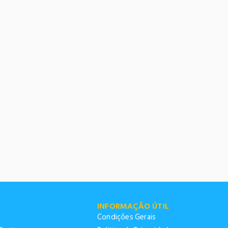
TTER
nsectetuer adipiscing
ula eget dolor.
SUBMIT
ssage Again
INFORMAÇÃO ÚTIL
Condições Gerais