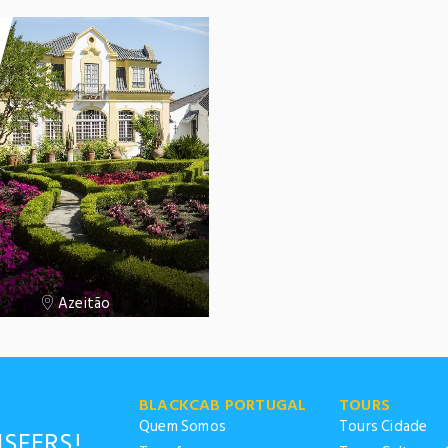
NEWSLE
Lorem ipsum dolor sit amet, co
elit. Aenean commodo lig
Remember Me
Forgot Password ?
Dont Show This Me
LOGIN NOW
Azeitão
No account yet?
Register now
BLACKCAB PORTUGAL
TOURS
Quem Somos
Tours Cidade
NSFERS!