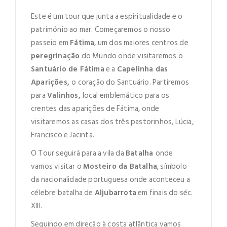
Este é um tour que junta a espiritualidade e o
património ao mar. Começaremos o nosso
passeio em
Fátima
, um dos maiores centros de
peregrinação
do Mundo onde visitaremos o
Santuário de Fátima
e a
Capelinha das
Aparições,
o coração do Santuário. Partiremos
para
Valinhos,
local
emblemático para os
crentes das aparições de Fátima, onde
visitaremos as casas dos três pastorinhos, Lúcia,
LOGIN
Francisco e Jacinta.
O Tour seguirá para a vila da
Batalha
onde
vamos visitar o
Mosteiro da Batalha
, símbolo
da nacionalidade portuguesa onde aconteceu a
célebre batalha de
Aljubarrota
em finais do séc.
XIII.
NEWSLETTER
Seguindo em direção à costa atlântica vamos