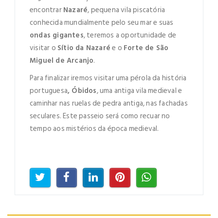
encontrar
Nazaré
, pequena vila piscatória
Lorem ipsum dolor sit amet,
Remember Me
Forgot Password ?
conhecida mundialmente pelo seu mar e suas
consectetuer adipiscing elit. Aenean
ondas gigantes
, teremos a oportunidade de
commodo ligula eget dolor.
visitar o
Sítio da Nazaré
e o
Forte de São
LOGIN NOW
SUBMIT
Miguel de Arcanjo
.
Dont Show This Message Again
Para finalizar iremos visitar uma pérola da história
portuguesa
, Óbidos
, uma antiga vila medieval e
No account yet?
Register now
caminhar nas ruelas de pedra antiga, nas fachadas
seculares. Este passeio será como recuar no
tempo aos mistérios da época medieval.