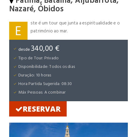
Fátima, Batalha, Aljubarrota,
Nazaré, Óbidos
ste é um tour que junta a espiritualidade e o
E
património ao mar.
340,00 €
desde
Tipo de Tour: Privado
Disponibilidade: Todos os dias
Duração: 10 horas
Hora Partida Sugerida: 08:30
Máx Pessoas: A combinar
RESERVAR